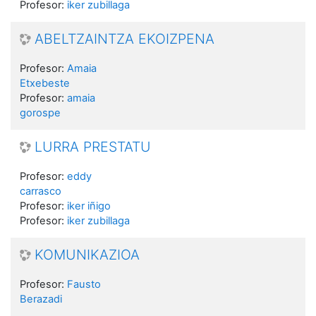
Profesor:
iker zubillaga
ABELTZAINTZA EKOIZPENA
Profesor:
Amaia
Etxebeste
Profesor:
amaia
gorospe
LURRA PRESTATU
Profesor:
eddy
carrasco
Profesor:
iker iñigo
Profesor:
iker zubillaga
KOMUNIKAZIOA
Profesor:
Fausto
Berazadi