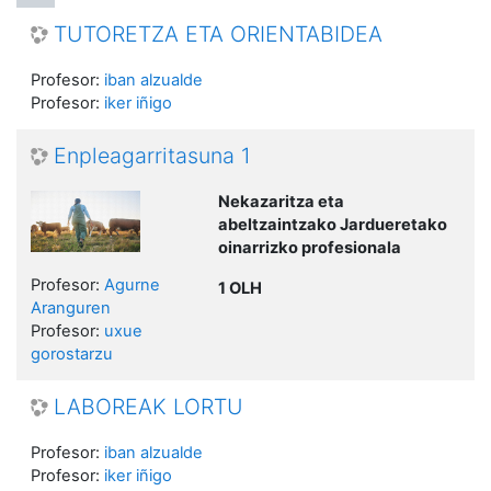
TUTORETZA ETA ORIENTABIDEA
Profesor:
iban alzualde
Profesor:
iker iñigo
Enpleagarritasuna 1
Nekazaritza eta
abeltzaintzako Jardueretako
oinarrizko profesionala
Profesor:
Agurne
1 OLH
Aranguren
Profesor:
uxue
gorostarzu
LABOREAK LORTU
Profesor:
iban alzualde
Profesor:
iker iñigo