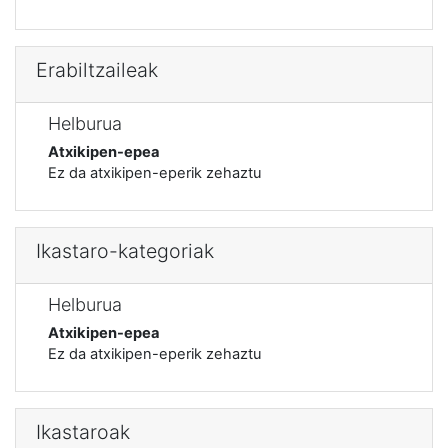
Erabiltzaileak
Helburua
Atxikipen-epea
Ez da atxikipen-eperik zehaztu
Ikastaro-kategoriak
Helburua
Atxikipen-epea
Ez da atxikipen-eperik zehaztu
Ikastaroak