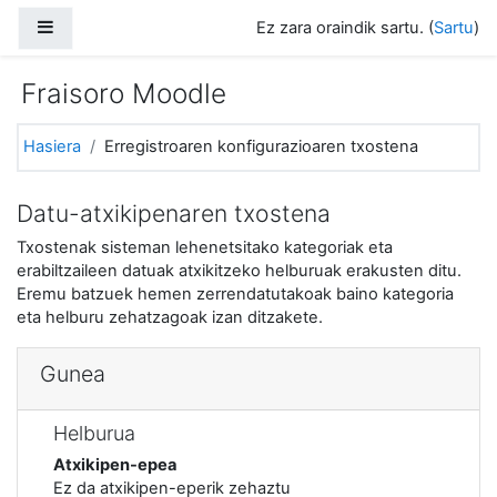
Joan eduki nagusira zuzenean
Alboko panela
Ez zara oraindik sartu. (
Sartu
)
Fraisoro Moodle
Hasiera
Erregistroaren konfigurazioaren txostena
Datu-atxikipenaren txostena
Txostenak sisteman lehenetsitako kategoriak eta
erabiltzaileen datuak atxikitzeko helburuak erakusten ditu.
Eremu batzuek hemen zerrendatutakoak baino kategoria
eta helburu zehatzagoak izan ditzakete.
Gunea
Helburua
Atxikipen-epea
Ez da atxikipen-eperik zehaztu