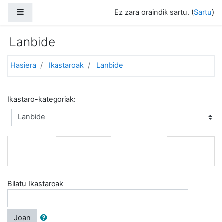
Joan eduki nagusira zuzenean
Alboko panela
Ez zara oraindik sartu. (
Sartu
)
Lanbide
Hasiera
Ikastaroak
Lanbide
Ikastaro-kategoriak:
Bilatu Ikastaroak
Joan