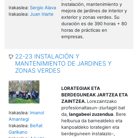
instalación, mantenimiento y
Irakaslea:
Sergio Alava
mejora de jardines de interior y
Irakaslea:
Juan Iriarte
exterior y zonas verdes. Su
duración es de 390 horas + 80
horas de prácticas en
empresas.
22-23 INSTALACIÓN Y
MANTENIMIENTO DE JARDINES Y
ZONAS VERDES
LORATEGIAK ETA
BERDEGUNEAK JARTZEA ETA
ZAINTZEA
.
Lorezaintzako
profesionaltasun-ziurtagiri bat
Irakaslea:
Imanol
da,
langabeei zuzendua
. Bere
Amantegi
helburua da barnealdeko eta
Irakaslea:
Beñat
kanpoaldeko lorategien eta
Garikano
berdeguneen instalazio-,