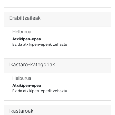
Erabiltzaileak
Helburua
Atxikipen-epea
Ez da atxikipen-eperik zehaztu
Ikastaro-kategoriak
Helburua
Atxikipen-epea
Ez da atxikipen-eperik zehaztu
Ikastaroak