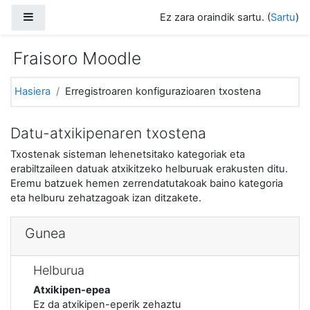
Joan eduki nagusira zuzenean
Alboko panela
Ez zara oraindik sartu. (
Sartu
)
Fraisoro Moodle
Hasiera
Erregistroaren konfigurazioaren txostena
Datu-atxikipenaren txostena
Txostenak sisteman lehenetsitako kategoriak eta
erabiltzaileen datuak atxikitzeko helburuak erakusten ditu.
Eremu batzuek hemen zerrendatutakoak baino kategoria
eta helburu zehatzagoak izan ditzakete.
Gunea
Helburua
Atxikipen-epea
Ez da atxikipen-eperik zehaztu